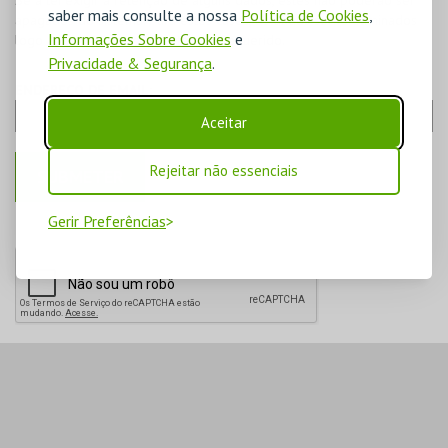
Se a lei exigir a retenção de alguns dados, estes não poderão ser
saber mais consulte a nossa
Política de Cookies
,
apagados do sistema. Para estes casos, os dados serão eliminados
Informações Sobre Cookies
e
logo após o período de retenção requerido.
Privacidade & Segurança
.
ENDEREÇO DE EMAIL:
Aceitar
Rejeitar não essenciais
Gerir Preferências