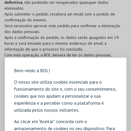
definitiva
, não podendo ser recuperados quaisquer dados
eliminados.
Após submeter o pedido, receberá um email com o pedido de
confirmação do mesmo.
Será necessário aprovar este pedido para confirmar a eliminação
dos dados pessoais.
Após a confirmação do pedido, os dados serão apagados em 24
horas e será enviado para o mesmo endereço de email a
informação de que o processo foi concluído.
Com esta operação, a BOL deixará de ter os dados pessoais,
histórico de compras, sendo ainda disponibilizadas quaisquer
reservas efetuadas.
Bem-vindo à BOL!
O seu pedido poderá ser negado pelas seguintes razões:
- Efetuou uma reserva e a mesma ainda se encontra ativa;
O nosso site utiliza cookies essenciais para o
- Adquiriu bilhetes para um evento que ainda não se realizou;
funcionamento do site e, com o seu consentimento,
- Adquiriu bilhetes para um evento com obrigação de preenchimento
cookies que nos ajudam a personalizar a sua
de inquérito e o mesmo ainda não se realizou;
- Adquiriu um cartão, onde esteja associado como cliente e o mesmo
experiência e a perceber como a plataforma é
ainda se encontra ativo.
utilizada pelos nossos visitantes.
Assim que todas as condições em cima não se verifiquem, poderá
efetuar um novo pedido de esquecimento no nosso sistema.
Ao clicar em "Aceitar" concorda com o
armazenamento de cookies no seu dispositivo. Para