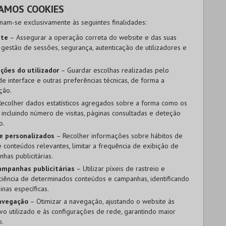
ZAMOS COOKIES
inam-se exclusivamente às seguintes finalidades:
ite
– Assegurar a operação correta do website e das suas
a gestão de sessões, segurança, autenticação de utilizadores e
ções do utilizador
– Guardar escolhas realizadas pelo
de interface e outras preferências técnicas, de forma a
ção.
ecolher dados estatísticos agregados sobre a forma como os
 incluindo número de visitas, páginas consultadas e deteção
o.
e personalizados
– Recolher informações sobre hábitos de
conteúdos relevantes, limitar a frequência de exibição de
has publicitárias.
campanhas publicitárias
– Utilizar píxeis de rastreio e
iciência de determinados conteúdos e campanhas, identificando
nas específicas.
navegação
– Otimizar a navegação, ajustando o website às
tivo utilizado e às configurações de rede, garantindo maior
o.