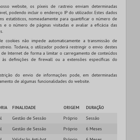
nosso website, os píxeis de rastreio enviam determinadas
vel, podendo incluir o endereço IP do utilizador. Estes dados
ins estatísticos, nomeadamente para quantificar o número de
ipos e o número de páginas visitadas e avaliar a eficácia das
s.
de cookies não impede automaticamente a transmissão de
treio. Todavia, o utilizador poderá restringir o envio destes
de Internet de forma a limitar o carregamento de conteúdos
o, às definições de firewall ou a extensões específicas do
strição do envio de informações pode, em determinadas
namento de algumas funcionalidades do website.
RIA
FINALIDADE
ORIGEM
DURAÇÃO
l
Gestão de Sessão
Próprio
Sessão
l
Gestão de Sessão
Próprio
6 Meses
l
Validação Anti-bot
Próprio
6 Meses