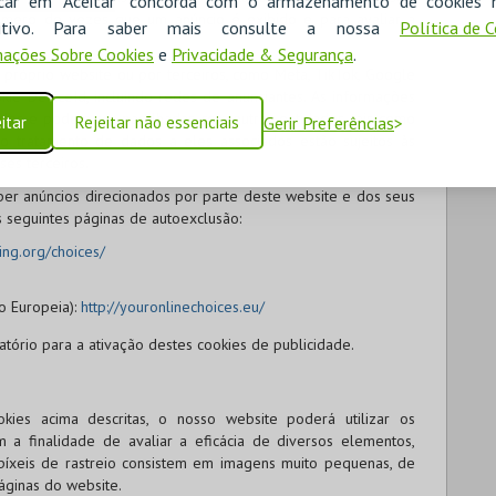
icar em "Aceitar" concorda com o armazenamento de cookies 
úmero de vezes que um anúncio é exibido e para avaliar a
ositivo. Para saber mais consulte a nossa
Política de 
ações Sobre Cookies
e
Privacidade & Segurança
.
próprio website ou por terceiros, como Meta, TikTok, Google
ie DeviceId, incluindo redes de anunciantes. As informações
tados e podem ser partilhadas com outras entidades, tais como
itar
Rejeitar não essenciais
Gerir Preferências
 o tratamento de dados a eles associados estão sujeitos às
ses terceiros.
ber anúncios direcionados por parte deste website e dos seus
as seguintes páginas de autoexclusão:
ing.org/choices/
o Europeia):
http://youronlinechoices.eu/
atório para a ativação destes cookies de publicidade.
kies acima descritas, o nosso website poderá utilizar os
m a finalidade de avaliar a eficácia de diversos elementos,
es píxeis de rastreio consistem em imagens muito pequenas, de
páginas do website.