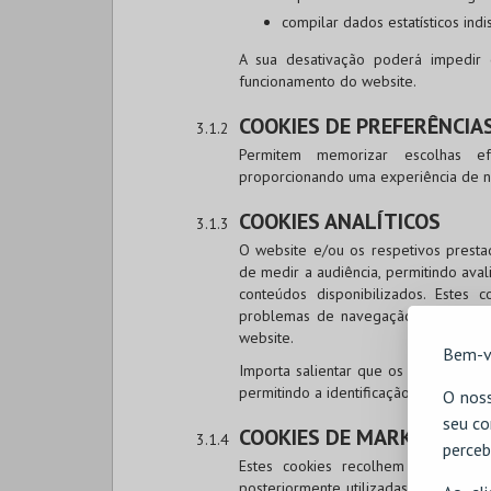
compilar dados estatísticos ind
A sua desativação poderá impedir
funcionamento do website.
COOKIES DE PREFERÊNCIA
Permitem memorizar escolhas ef
proporcionando uma experiência de n
COOKIES ANALÍTICOS
O website e/ou os respetivos prestad
de medir a audiência, permitindo ava
conteúdos disponibilizados. Estes c
problemas de navegação, contribuind
website.
Bem-v
Importa salientar que os dados reco
permitindo a identificação individual d
O noss
seu co
COOKIES DE MARKETING E
perceb
Estes cookies recolhem informaçõe
posteriormente utilizadas para aprese