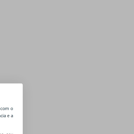
, com o
cia e a