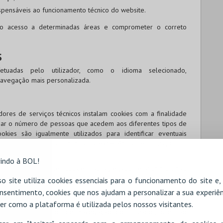
ispensáveis ao funcionamento técnico do website.
 o acesso a determinadas áreas e comprometer o correto
S
etuadas pelo utilizador, como o idioma selecionado,
avegação mais personalizada.
ores de serviços técnicos instalam cookies com a finalidade
liar o número de pessoas que acedem aos diferentes tipos de
ookies são igualmente utilizados para identificar eventuais
o para a melhoria contínua da experiência de utilização do
indo à BOL!
lhidos através destes cookies são agregados e anónimos, não
os visitantes.
o site utiliza cookies essenciais para o funcionamento do site e
nsentimento, cookies que nos ajudam a personalizar a sua experiên
 PUBLICIDADE
er como a plataforma é utilizada pelos nossos visitantes.
s sobre os hábitos de navegação do utilizador, que são
ntar anúncios mais relevantes, ajustados aos seus interesses.