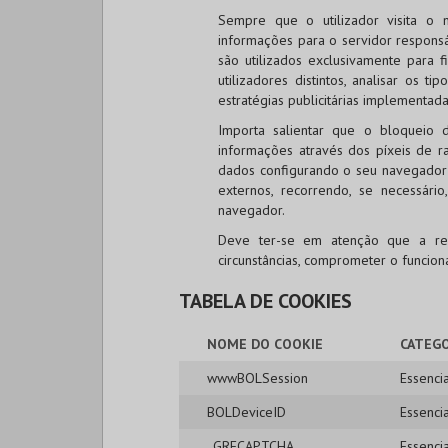
Sempre que o utilizador visita o 
informações para o servidor responsá
são utilizados exclusivamente para f
utilizadores distintos, analisar os t
estratégias publicitárias implementada
Importa salientar que o bloqueio 
informações através dos píxeis de ras
dados configurando o seu navegador 
externos, recorrendo, se necessári
navegador.
Deve ter-se em atenção que a re
circunstâncias, comprometer o funcio
TABELA DE COOKIES
NOME DO COOKIE
CATEGO
wwwBOLSession
Essencia
BOLDeviceID
Essencia
_GRECAPTCHA
Essencia