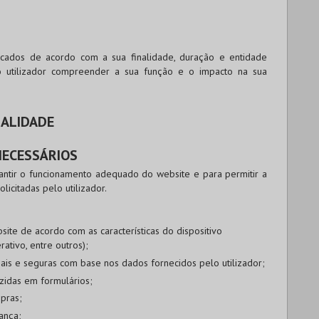
ificados de acordo com a sua finalidade, duração e entidade
o utilizador compreender a sua função e o impacto na sua
NALIDADE
NECESSÁRIOS
rantir o funcionamento adequado do website e para permitir a
licitadas pelo utilizador.
ite de acordo com as características do dispositivo
ativo, entre outros);
oais e seguras com base nos dados fornecidos pelo utilizador;
zidas em formulários;
mpras;
ança;