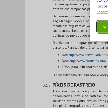
Ao cl
Servem igualmente para limitar o n
disp
eficácia das campanhas publicitárias.
Inform
Os cookies podem ser definidos pelo 
Tag Manager, Google Analytics e Cook
recolhidas registam os websites visi
Ace
anunciantes. Tanto os cookies como
políticas de privacidade e cookies des
O utilizador pode optar por não rece
parceiros. Para tal, deverá consultar 
NAI:
http://www.networkadvertis
DAA:
http://www.aboutads.info/
EDAA (para utilizadores da Uniã
O consentimento do utilizador é obrig
PÍXEIS DE RASTREIO
Além das quatro categorias de coo
denominados “píxeis de rastreio” co
incluindo aspetos publicitários. Est
1x1 pixel, integradas nas diferentes 