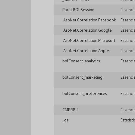
PortalBOLSession
Essencia
.AspNet.Correlation.Facebook
Essencia
.AspNet.Correlation.Google
Essencia
.AspNet.Correlation.Microsoft
Essencia
.AspNet.Correlation.Apple
Essencia
bolConsent_analytics
Essencia
bolConsent_marketing
Essencia
bolConsent_preferences
Essencia
CMPRP_*
Essencia
_ga
Estatísti