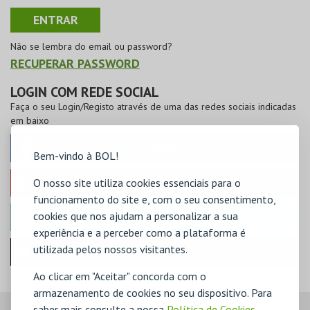
Não se lembra do email ou password?
RECUPERAR PASSWORD
LOGIN COM REDE SOCIAL
Faça o seu Login/Registo através de uma das redes sociais indicadas
em baixo
FACEBOOK
Bem-vindo à BOL!
O nosso site utiliza cookies essenciais para o
GOOGLE
funcionamento do site e, com o seu consentimento,
cookies que nos ajudam a personalizar a sua
MICROSOFT
experiência e a perceber como a plataforma é
utilizada pelos nossos visitantes.
Iniciar sessão com a Apple
Ao clicar em "Aceitar" concorda com o
armazenamento de cookies no seu dispositivo. Para
saber mais consulte a nossa
Política de Cookies
,