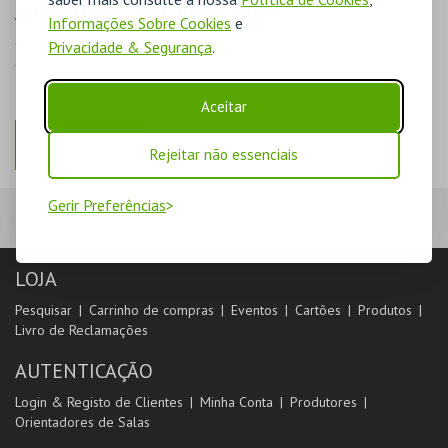
AINDA NÃO ESTOU REGISTADO
Informações Sobre Cookies
e
O registo na plataforma BOL permite-lhe acompanhar as suas
Privacidade & Segurança
.
compras na área de cliente.
Aceitar
REGISTAR
Rejeitar não essenciais
Gerir Preferências
LOJA
Pesquisar
Carrinho de compras
Eventos
Cartões
Produtos
Livro de Reclamações
AUTENTICAÇÃO
Login & Registo de Clientes
Minha Conta
Produtores
Orientadores de Salas