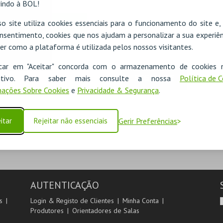
indo à BOL!
o site utiliza cookies essenciais para o funcionamento do site e
nsentimento, cookies que nos ajudam a personalizar a sua experiên
er como a plataforma é utilizada pelos nossos visitantes.
icar em "Aceitar" concorda com o armazenamento de cookies 
SEGUINTE
ositivo. Para saber mais consulte a nossa
Política de 
ações Sobre Cookies
e
Privacidade & Segurança
.
itar
Rejeitar não essenciais
Gerir Preferências
AUTENTICAÇÃO
s
Login & Registo de Clientes
Minha Conta
Produtores
Orientadores de Salas