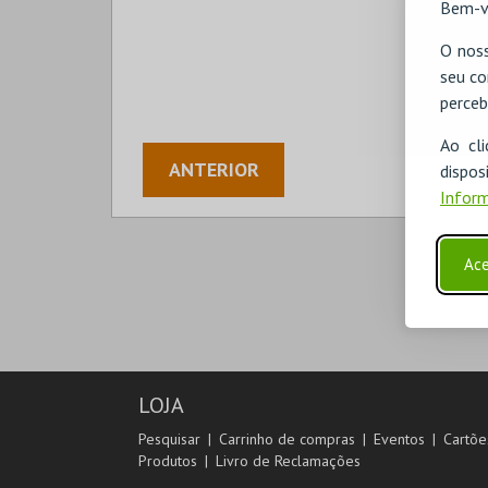
Bem-v
O noss
seu co
perceb
Ao cl
ANTERIOR
disp
Inform
Ace
LOJA
Pesquisar
Carrinho de compras
Eventos
Cartõe
Produtos
Livro de Reclamações