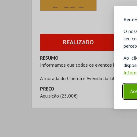
Bem-v
O noss
seu co
REALIZADO
perceb
Ao cl
RESUMO
Informamos que todos os eventos irão acontec
disp
Inform
A morada do Cinema é Avenida da Liberdade, 1
PREÇO
Ace
Aquisição (25,00€)