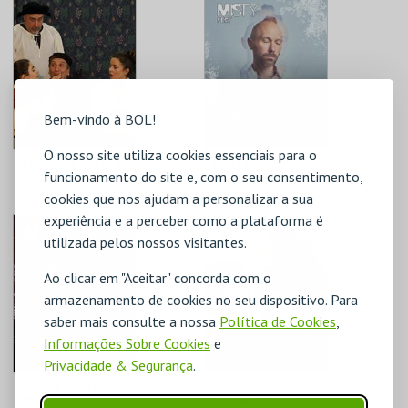
SÃO LUIZ TEATRO
SÃO LUIZ TEATRO
MUNICIPAL
MUNICIPAL
MAIS INFO
MAIS INFO
COMPRAR
COMPRAR
Bem-vindo à BOL!
O nosso site utiliza cookies essenciais para o
AUTO DAS CAPELAS
EAST FOREST -
funcionamento do site e, com o seu consentimento,
| CLÁSSICOS EM
MISTY FEST
CENA
cookies que nos ajudam a personalizar a sua
experiência e a perceber como a plataforma é
SÃO LUIZ TEATRO
SÃO LUIZ TEATRO
MUNICIPAL
MUNICIPAL
utilizada pelos nossos visitantes.
Ao clicar em "Aceitar" concorda com o
MAIS INFO
MAIS INFO
armazenamento de cookies no seu dispositivo. Para
COMPRAR
COMPRAR
saber mais consulte a nossa
Política de Cookies
,
Informações Sobre Cookies
e
Privacidade & Segurança
.
SURMA | MISTY
SVANEBORG
FEST
KARDYB + VEGA