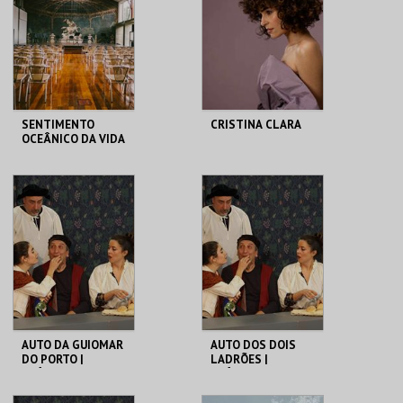
MAIS INFO
MAIS INFO
COMPRAR
COMPRAR
SENTIMENTO
CRISTINA CLARA
OCEÂNICO DA VIDA
SÃO LUIZ TEATRO
SÃO LUIZ TEATRO
MUNICIPAL
MUNICIPAL
MAIS INFO
MAIS INFO
COMPRAR
COMPRAR
AUTO DA GUIOMAR
AUTO DOS DOIS
DO PORTO |
LADRÕES |
CLÁSSICOS EM
CLÁSSICOS EM
CENA
CENA