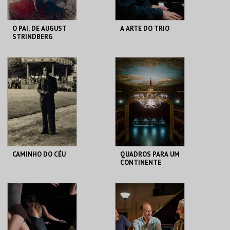
O PAI, DE AUGUST
A ARTE DO TRIO
STRINDBERG
SÃO LUIZ TEATRO
SÃO LUIZ TEATRO
MUNICIPAL
MUNICIPAL
MAIS INFO
MAIS INFO
COMPRAR
COMPRAR
CAMINHO DO CÉU
QUADROS PARA UM
CONTINENTE
SÃO LUIZ TEATRO
SÃO LUIZ TEATRO
MUNICIPAL
MUNICIPAL
MAIS INFO
MAIS INFO