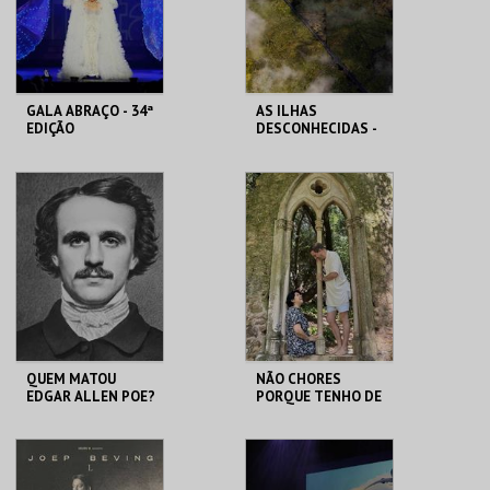
COMPRAR
COMPRAR
GALA ABRAÇO - 34ª
AS ILHAS
EDIÇÃO
DESCONHECIDAS -
FEITICEIRO DO
NORTE
SÃO LUIZ TEATRO
SÃO LUIZ TEATRO
MUNICIPAL
MUNICIPAL
MAIS INFO
MAIS INFO
COMPRAR
COMPRAR
QUEM MATOU
NÃO CHORES
EDGAR ALLEN POE?
PORQUE TENHO DE
PARTIR - CANÇÕES
DE AMOR E
DESPEDIDA
SÃO LUIZ TEATRO
SÃO LUIZ TEATRO
MUNICIPAL
MUNICIPAL