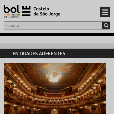
Olá,
iniciar sessão
PT
0
CARRINHO
ENTIDADES ADERENTES
EVENTOS
CARTÕES
PRODUTOS