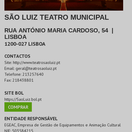
SÃO LUIZ TEATRO MUNICIPAL
RUA ANTÓNIO MARIA CARDOSO, 54
|
LISBOA
1200-027
LISBOA
CONTACTOS
Site:
http://www.teatrosaoluiz.pt
Email:
geral@teatrosaoluiz.pt
Telefone:
213257640
Fax:
218438801
SITE BOL
https://SaoLuiz.bol.pt
COMPRAR
ENTIDADE RESPONSÁVEL
EGEAC, Empresa de Gestão de Equipamentos e Animação Cultural
NIF:
503584215