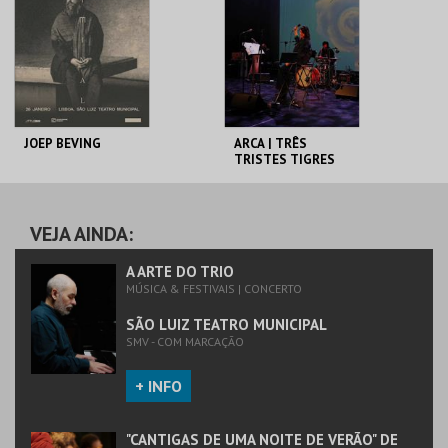
MAIS INFO
MAIS INFO
COMPRAR
COMPRAR
JOEP BEVING
ARCA | TRÊS
TRISTES TIGRES
SÃO LUIZ TEATRO
SÃO LUIZ TEATRO
MUNICIPAL
MUNICIPAL
VEJA AINDA:
MAIS INFO
MAIS INFO
A ARTE DO TRIO
MÚSICA & FESTIVAIS | CONCERTO
COMPRAR
COMPRAR
SÃO LUIZ TEATRO MUNICIPAL
SMV - COM MARCAÇÃO
+ INFO
"CANTIGAS DE UMA NOITE DE VERÃO" DE