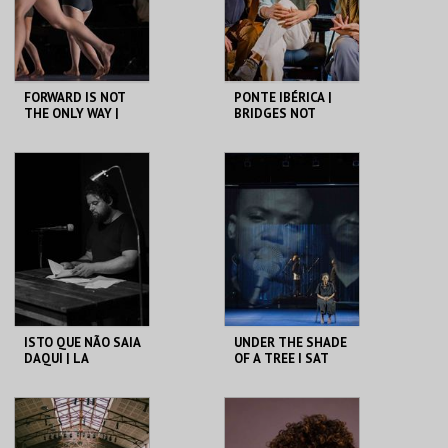
COMPRAR
COMPRAR
FORWARD IS NOT
PONTE IBÉRICA |
THE ONLY WAY |
BRIDGES NOT
OCP
WALLS
SÃO LUIZ TEATRO
SÃO LUIZ TEATRO
MUNICIPAL
MUNICIPAL
MAIS INFO
MAIS INFO
COMPRAR
COMPRAR
ISTO QUE NÃO SAIA
UNDER THE SHADE
DAQUI | LA
OF A TREE I SAT
ENCICLOPEDIA DEL
AND WEPT
DOLOR
SÃO LUIZ TEATRO
SÃO LUIZ TEATRO
MUNICIPAL
MUNICIPAL